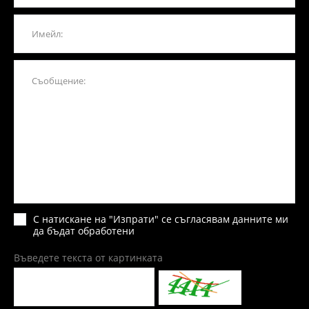
С натискане на "Изпрати" се съгласявам данните ми
да бъдат обработени
Въведете текста от картинката