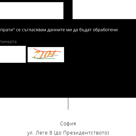
зпрати" се съгласявам данните ми да бъдат обработени
ртинката
София
ул. Леге 8 (до Президентството)