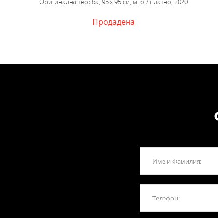
Оригинална творба, 95 х 95 см, м. б. / платно, 2020
Продадена