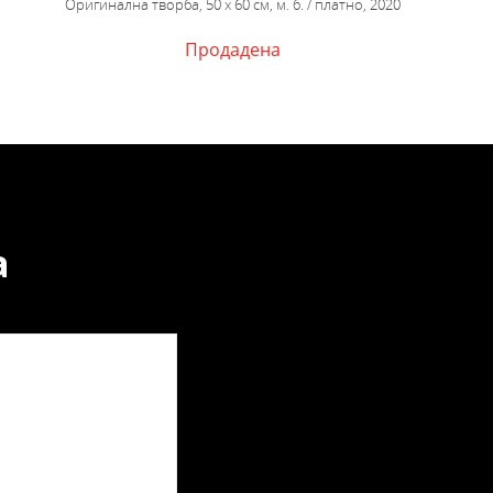
Оригинална творба, 50 х 60 см, м. б. / платно, 2020
Продадена
а