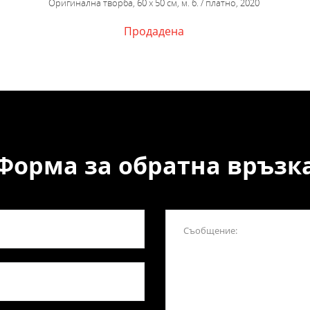
Оригинална творба, 60 х 50 см, м. б. / платно, 2020
Продадена
Форма за обратна връзк