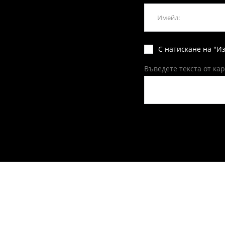
С натискане на "И
Въведете текста от ка