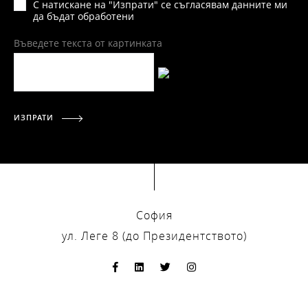
С натискане на "Изпрати" се съгласявам данните ми
да бъдат обработени
Въведете текста от картинката
ИЗПРАТИ
София
ул. Леге 8 (до Президентството)