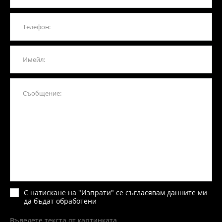
С натискане на "Изпрати" се съгласявам данните ми
да бъдат обработени
Въведете текста от картинката