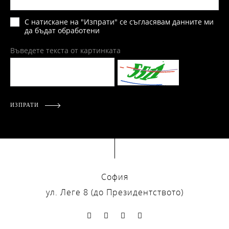
С натискане на "Изпрати" се съгласявам данните ми
да бъдат обработени
Въведете текста от картинката
ИЗПРАТИ
София
ул. Леге 8 (до Президентството)