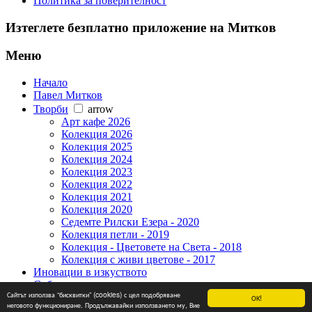
Политика за поверителност
Изтеглете безплатно приложение на Митков
Меню
Начало
Павел Митков
Творби
arrow
Арт кафе 2026
Колекция 2026
Колекция 2025
Колекция 2024
Колекция 2023
Колекция 2022
Колекция 2021
Колекция 2020
Седемте Рилски Езера - 2020
Колекция петли - 2019
Колекция - Цветовете на Света - 2018
Колекция с живи цветове - 2017
Иновации в изкуството
Събития
Сайтът използва “бисквитки” (cookies) с цел подобряване
Новини
ОК!
неговото функциониране. Продължавайки използването му, Вие
Контакти