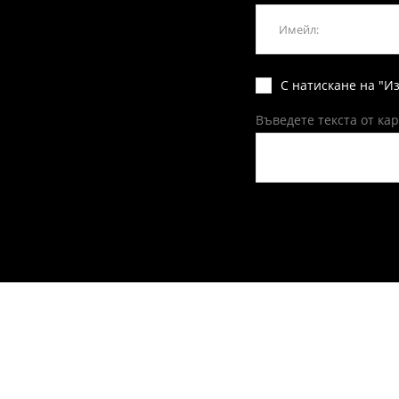
С натискане на "И
Въведете текста от ка