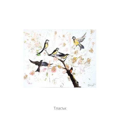
Тласък