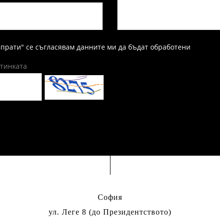
зпрати" се съгласявам данните ми да бъдат обработени
ртинката
София
ул. Леге 8 (до Президентството)