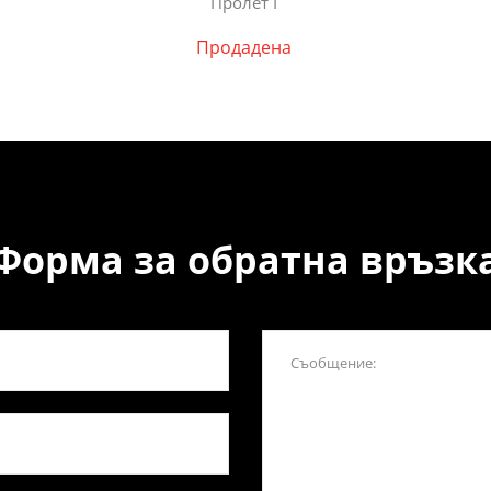
Пролет I
Продадена
Форма за обратна връзк