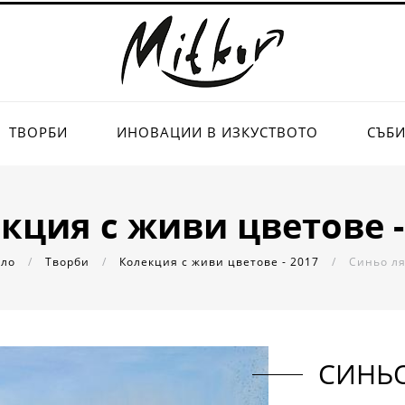
ТВОРБИ
ИНОВАЦИИ В ИЗКУСТВОТО
СЪБ
кция с живи цветове -
ало
/
Творби
/
Колекция с живи цветове - 2017
/
Синьо лят
СИНЬО