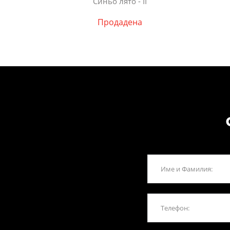
Синьо лято - II
Продадена