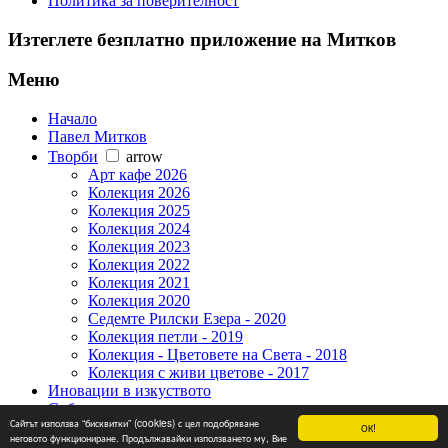
Политика за поверителност
Изтеглете безплатно приложение на Митков
Меню
Начало
Павел Митков
Творби
arrow
Арт кафе 2026
Колекция 2026
Колекция 2025
Колекция 2024
Колекция 2023
Колекция 2022
Колекция 2021
Колекция 2020
Седемте Рилски Езера - 2020
Колекция петли - 2019
Колекция - Цветовете на Света - 2018
Колекция с живи цветове - 2017
Иновации в изкуството
Събития
Сайтът използва “бисквитки” (cookies) с цел подобряване
Новини
ОК!
неговото функциониране. Продължавайки използването му, Вие
Контакти