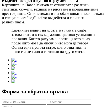
Въздействие чрез изкуство върху личността
Картините на Павел Митков се отличават с различни
тематики, сюжети, техники на рисуване и предназначение
през годините. Стилистиката в тях обаче винаги носи нотката
и специалният "код", който въздейства и е винаги
разпознаваем.
Картините влияят на хората, на тяхната съдба,
затова влагам в тях хармония, цветови усещания и
послания. Когато рисувам и вложа цялото си аз,
после нито мога да мисля, нито мога да говоря.
Остава една пустота вътре, което означава, че
нещо е излезнало и е отишло на друго място.
Форма за обратна връзка