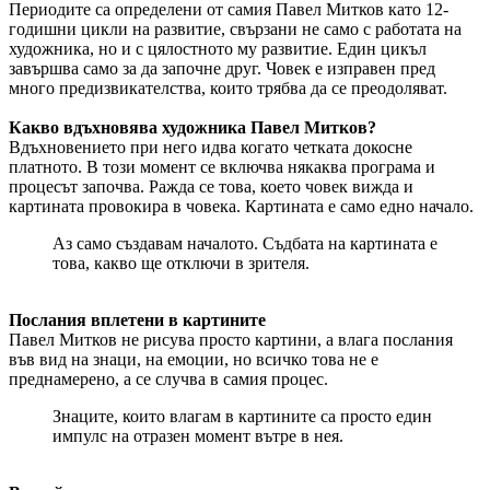
Периодите са определени от самия Павел Митков като 12-
годишни цикли на развитие, свързани не само с работата на
художника, но и с цялостното му развитие. Един цикъл
завършва само за да започне друг. Човек е изправен пред
много предизвикателства, които трябва да се преодоляват.
Какво вдъхновява художника Павел Митков?
Вдъхновението при него идва когато четката докосне
платното. В този момент се включва някаква програма и
процесът започва. Ражда се това, което човек вижда и
картината провокира в човека. Картината е само едно начало.
Аз само създавам началото. Съдбата на картината е
това, какво ще отключи в зрителя.
Послания вплетени в картините
Павел Митков не рисува просто картини, а влага послания
във вид на знаци, на емоции, но всичко това не е
преднамерено, а се случва в самия процес.
Знаците, които влагам в картините са просто един
импулс на отразен момент вътре в нея.