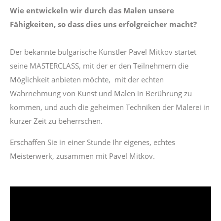
Wie entwickeln wir durch das Malen unsere
Fähigkeiten, so dass dies uns erfolgreicher macht?
Der bekannte bulgarische Künstler Pavel Mitkov startet
seine MASTERCLASS, mit der er den Teilnehmern die
Möglichkeit anbieten möchte, mit der echten
Wahrnehmung von Kunst und Malen in Berührung zu
kommen, und auch die geheimen Techniken der Malerei in
kurzer Zeit zu beherrschen.
Erschaffen Sie in einer Stunde Ihr eigenes, echtes
Meisterwerk, zusammen mit Pavel Mitkov.