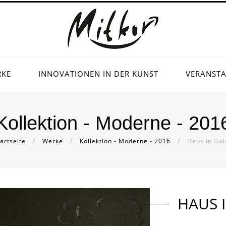
RKE
INNOVATIONEN IN DER KUNST
VERANST
Kollektion - Moderne - 201
artseite
/
Werke
/
Kollektion - Moderne - 2016
/
Haus in Gol
HAUS 