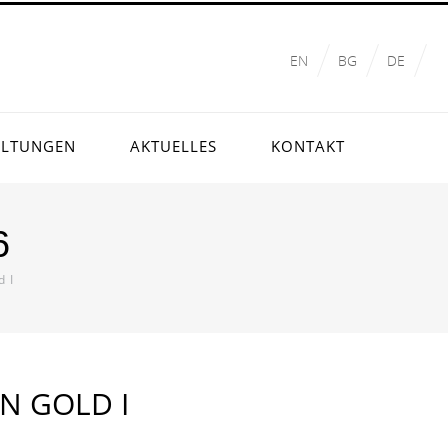
EN
BG
DE
ALTUNGEN
AKTUELLES
KONTAKT
6
d I
IN GOLD I